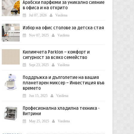
Арабски парфюми за уникално сияние
в офиса и на открито
Jul 07, 2026
Vasilena
Избор на офис столове за детска стая
Nov 07, 2025
Vasilena
Килимчета Parklon – комфорт и
сигурност за всяко семейство
Sept 23, 2025
Vasilena
Поддръжка и дълголетие на вашия
планетарен миксер – Инвестиция във
времето
Jun 15, 2025
Vasilena
Професионална хладилна техника -
Витрини
May 25, 2025
Vasilena