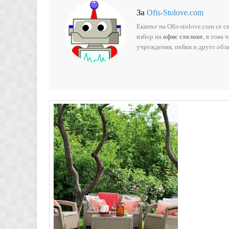
За
Ofis-Stolove.com
Екипът на Ofis-stolove.com се 
избор на
офис столове
, в това
учреждения, пейки и друго обза