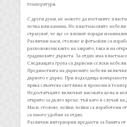
температури.
С други думи, не можете да поставите пластм
печка или камина. Но пластмасовите мебели м
страхуват, че ще се влошат поради изминали
Различни маси, столове и фотьойли са израбо
разположени както на закрито, така и на отк
градинските дървета. За отдих има пластмасо
Следващата група са дървени селски мебели
Предимствата на дървените мебели включват 
дървото е дърво. При подходяща повърхностн
пряка слънчева светлина и промени в темпер
Недостатъците включват високата цена и нев
открито за дълго време, тъй като в случай на
Маси, столове, пейки, пейки са изработени 
са много удобни за отдих.
Различни интериорни предмети за банята от 