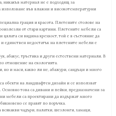
, никакъв материал не е подходящ за
а използване във влажни и високотемпературни
пециална грация и красота. Плетените столове на
произлезли от стари картини. Плетените мебели са
 цялата си видима крехкост, той е в състояние да
 и единствен недостатък на плетените мебели е
к, абакус, тръстика и други естествени материали. В
 по отношение на екологията.
, но и маси, какво ли не, абажури, сандъци и много
са обекти на ландшафтен дизайн и се използват
. Основно това са дивани и пейки, предназначени за
лни мебели са проектирани да издържат много
обикновено се правят по поръчка.
 всякакви чадъри, палатки, шезлонги, хамаци,