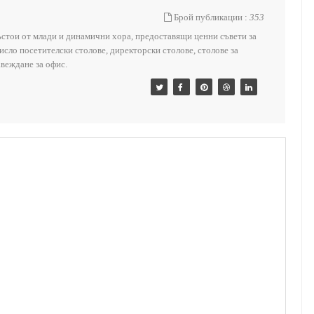
Брой публикации :
353
състои от млади и динамични хора, предоставящи ценни съвети за
 число посетителски столове, директорски столове, столове за
веждане за офис.