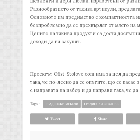
шезлонги и дори люлки, изработени от разли
Разнообразието от такива артикули, предлага
Основното им предимство е компактността им
безпроблемно да се прехвърлят от място на м
Цените на такива продукти са доста достъпни
доходи да ги закупят.
Проектът Ofist-Stolove.com има за цел да пр
така, че по-лесно да се опътите, що се касае
с направата на избор и да направи така, че д
Tags :
ГРАДИНСКИ МЕБЕЛИ
ГРАДИНСКИ СТОЛОВЕ
Tweet
Share