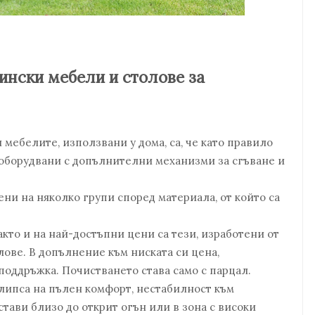
ински мебели и столове за
мебелите, използвани у дома, са, че като правило
а оборудвани с допълнителни механизми за сгъване и
ни на няколко групи според материала, от който са
кто и на най-достъпни цени са тези, изработени от
лове. В допълнение към ниската си цена,
поддръжка. Почистването става само с парцал.
липса на пълен комфорт, нестабилност към
тави близо до открит огън или в зона с високи