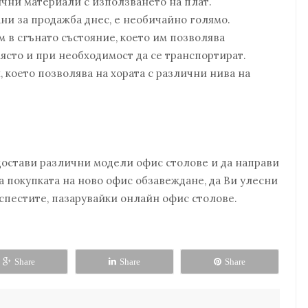
чни материали с използването на плат.
ни за продажба днес, е необичайно голямо.
 в сгънато състояние, което им позволява
ясто и при необходимост да се транспортират.
, което позволява на хората с различни нива на
едостави различни модели офис столове и да направи
 за покупката на ново офис обзавеждане, да Ви улесни
а спестите, пазарувайки онлайн офис столове.
Share
Share
Share