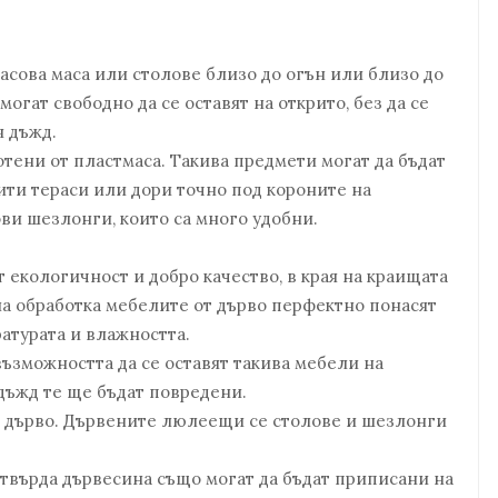
асова маса или столове близо до огън или близо до
огат свободно да се оставят на открито, без да се
я дъжд.
тени от пластмаса. Такива предмети могат да бъдат
рити тераси или дори точно под короните на
ви шезлонги, които са много удобни.
.
екологичност и добро качество, в края на краищата
а обработка мебелите от дърво перфектно понасят
атурата и влажността.
ъзможността да се оставят такива мебели на
 дъжд те ще бъдат повредени.
от дърво. Дървените люлеещи се столове и шезлонги
твърда дървесина също могат да бъдат приписани на