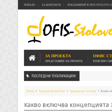
НАЧАЛО
ЗА КОНТАКТИ
РЕКЛАМИРАЙ В OFIS-STOLOVE.
ЗА ПРОЕКТА
ОФИС С
ПРЕДСТАВЯНЕ НА ПРОЕКТА
ПОЛЕЗНИ СЪ
ПОСЛЕДНИ ПУБЛИКАЦИИ:
Home
Градински мебели
градински столове
Какво в
Какво включва концепцията з