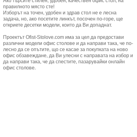
Ако търсите стилен, удобен, качествен офис стол, на
правилното място сте!
Изборът на точен, удобен и здрав стол не е лесна
задача, но, ако посетите линкът, посочен по-горе, ще
откриете десетки модели, които да Ви допаднат.
Проектът Ofist-Stolove.com има за цел да предостави
различни модели офис столове и да направи така, че по-
лесно да се опътите, що се касае за покупката на ново
офис обзавеждане, да Ви улесни с направата на избор и
да направи така, че да спестите, пазарувайки онлайн
офис столове.